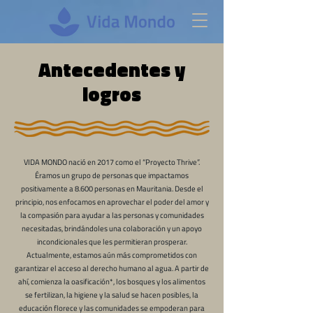
Antecedentes y
logros
VIDA MONDO nació en 2017 como el “Proyecto Thrive”.
Éramos un grupo de personas que impactamos
positivamente a 8.600 personas en Mauritania. Desde el
principio, nos enfocamos en aprovechar el poder del amor y
la compasión para ayudar a las personas y comunidades
necesitadas, brindándoles una colaboración y un apoyo
incondicionales que les permitieran prosperar.
Actualmente, estamos aún más comprometidos con
garantizar el acceso al derecho humano al agua. A partir de
ahí, comienza la oasificación*, los bosques y los alimentos
se fertilizan, la higiene y la salud se hacen posibles, la
educación florece y las comunidades se empoderan para