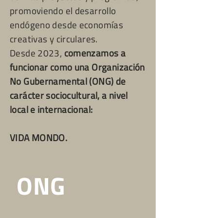
promoviendo el desarrollo
endógeno desde economías
creativas y circulares.
Desde 2023,
comenzamos a
funcionar como una Organización
No Gubernamental (ONG) de
carácter sociocultural, a nivel
local e internacional:
VIDA MONDO.
2023
ONG