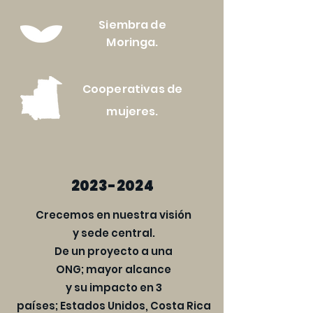
Siembra de
Moringa.
Cooperativas de
mujeres.
2023-2024
Crecemos en nuestra visión
y sede central.
De un proyecto a una
ONG; mayor alcance
y su impacto en 3
países; Estados Unidos, Costa Rica