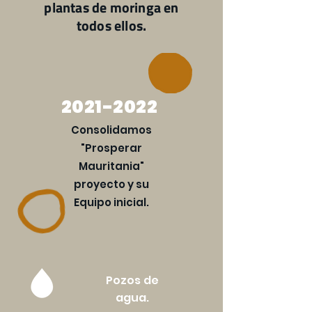
plantas de moringa en
todos ellos.
2021-2022
Consolidamos
"Prosperar
Mauritania"
proyecto y su
Equipo inicial.
Pozos de
agua.