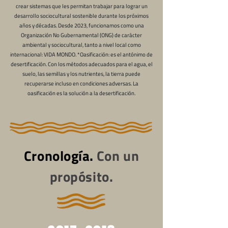
crear sistemas que les permitan trabajar para lograr un
desarrollo sociocultural sostenible durante los próximos
años y décadas. Desde 2023, funcionamos como una
Organización No Gubernamental (ONG) de carácter
ambiental y sociocultural, tanto a nivel local como
internacional: VIDA MONDO. *Oasificación: es el antónimo de
desertificación. Con los métodos adecuados para el agua, el
suelo, las semillas y los nutrientes, la tierra puede
recuperarse incluso en condiciones adversas. La
oasificación es la solución a la desertificación.
Cronología.
Con un
propósito.